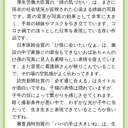
厚生労働大臣賞の「姉の気づかい」は、まさに
現在の社会状況が反映された心温まる姉妹の写真
です。黒の背景が写真の効果として非常に大き
く、手前の姉妹やマスクを引き立てています。コ
ロナ禍での淡々とした日常を表現している良い作
品です。
日本医師会賞の「ひ孫に会いたいなぁ」は、施
設の中で家族との面会もできないおばあちゃんの
ひ孫の写真に見入る素晴らしい表情を捉えていま
す。また背景に看護師さんが映りこんでいること
で、その場の空気感がよく伝わってきます。
読売新聞社賞の「必ず通じ合える」はタイトル
が面白いですね。子猫の表情は隠れていますが、
つな
子牛の目によって
繋
がりを感じさせてくれます。
暗く撮影条件が悪い中で、わずかな光が子牛に当
たって、生き生きと表現できているところが良い
ですね。
審査員特別賞の「パパの手は大きいね」は、生