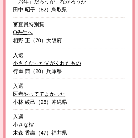
「お年」だろうが、なかろうが
田中 昭子（82）鳥取県
審査員特別賞
O先生へ
相野 正（70）大阪府
入選
小さくなった父がくれたもの
行重 茜（20）兵庫県
入選
医者やっててよかった
小林 綾己（26）沖縄県
入選
小さな棺
木森 香織（47）福井県