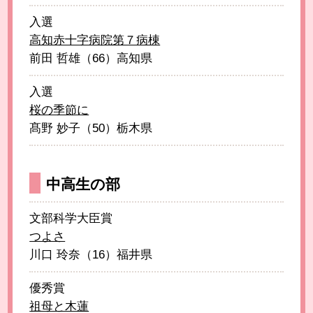
入選
高知赤十字病院第７病棟
前田 哲雄（66）高知県
入選
桜の季節に
髙野 妙子（50）栃木県
中高生の部
文部科学大臣賞
つよさ
川口 玲奈（16）福井県
優秀賞
祖母と木蓮