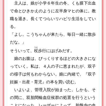
主人は、娘が小学６年生の冬、くも膜下出血
で命とひきかえのように左半身マヒの体に。教
職を退き、長くてつらいリハビリ生活をしてい
る。
「よし。こうちゃんが来たら、毎日一緒に散歩
だな。」
つえ
そういって、
杖
歩行にはげみだす。
娘のお腹は、びっくりするほどの大きさにな
っていく。私は、４人の子に恵まれたが、双子
の様子は何もわからない。娘に内緒で、『双子
妊娠・出産・育児』の本を買い読む。
いよいよ、管理入院が始まった。しかも、そ
の間に、双胎間輸血症候群の処置を行うという
ことになった。レーザーによって、胎盤内の血