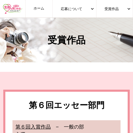
ホーム
応募について
受賞作品
受賞作品
第６回エッセー部門
第６回入賞作品
− 一般の部