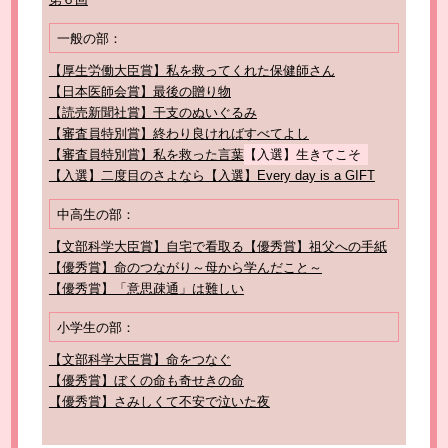
一般の部：
【厚生労働大臣賞】私を救ってくれた保健師さん
【日本医師会賞】最後の贈り物
【読売新聞社賞】干支のぬいぐるみ
【審査員特別賞】終わり良ければすべてよし
【審査員特別賞】私を救った言葉
【入選】生きてこそ
【入選】二度目のさよなら
【入選】Every day is a GIFT
中高生の部：
【文部科学大臣賞】自宅で看取る
【優秀賞】祖父への手紙
【優秀賞】命のつながり～母から学んだこと～
【優秀賞】「意思疎通」は難しい
小学生の部：
【文部科学大臣賞】命をつなぐ
【優秀賞】ぼくの命も奇せきの命
【優秀賞】さみしくて不安で泣いた夜