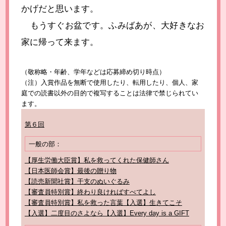
かげだと思います。
もうすぐお盆です。ふみばあが、大好きなお
家に帰って来ます。
（敬称略・年齢、学年などは応募締め切り時点）
（注）入賞作品を無断で使用したり、転用したり、個人、家
庭での読書以外の目的で複写することは法律で禁じられてい
ます。
第６回
一般の部：
【厚生労働大臣賞】私を救ってくれた保健師さん
【日本医師会賞】最後の贈り物
【読売新聞社賞】干支のぬいぐるみ
【審査員特別賞】終わり良ければすべてよし
【審査員特別賞】私を救った言葉
【入選】生きてこそ
【入選】二度目のさよなら
【入選】Every day is a GIFT