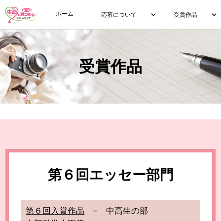
ホーム
応募について
受賞作品
受賞作品
第６回エッセー部門
第６回入賞作品
− 中高生の部